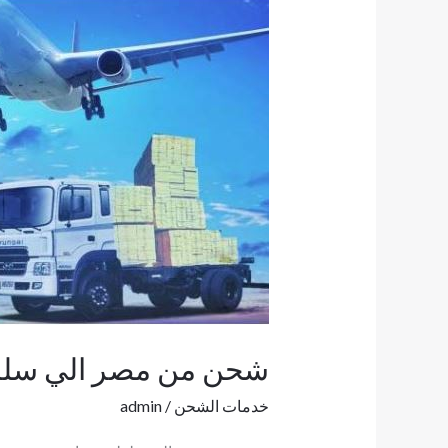
شحن
من
مصر
الي
سلطنة
عمان
شحن من مصر الي سلط
خدمات الشحن
/
admin