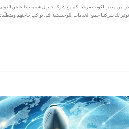
ن مصر للكويت مرحبا بكم مع شركة جنرال شيبمنت للشحن الدولى ا
فر لك شركتنا جميع الخدمات اللوجيستية التى تواكب حاجتهم ومتطلّباته