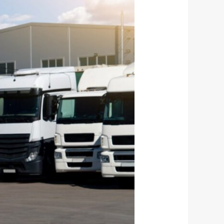
من
مصر
للسعودية