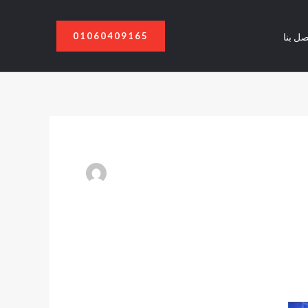
01060409165
صل بنا