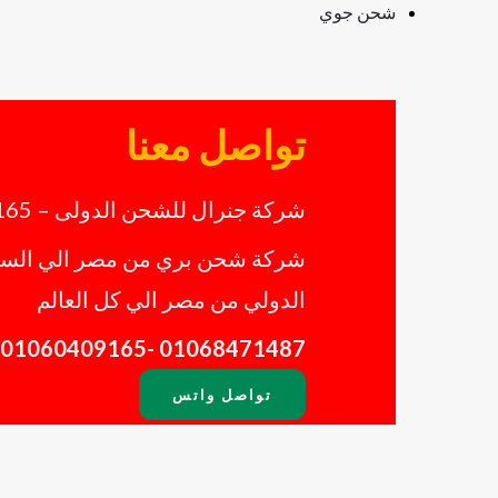
شحن جوي
تواصل معنا
شركة جنرال للشحن الدولى – 01060409165
شركة شحن بري من مصر الي السعو
الدولي من مصر الي كل العالم
01068471487 -01060409165
تواصل واتس