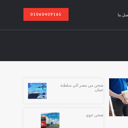
01060409165
صل بنا
شحن من مصر الي سلطنة
عمان
شحن جوي